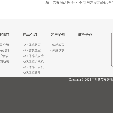
50、第五届幼教行业+创新与发展高峰论坛
于我们
产品介绍
客户案例
商务合作
公司介绍
▪ AR体感教育
▪ 体感教育
联系我们
▪ AR智慧教室
▪ 体感试衣
客户留言
▪ AR体感试衣镜
新闻动态
▪ AR体感游戏机
▪ AR体感广告机
▪ AR体感硬件
Copyright © 2024 广州